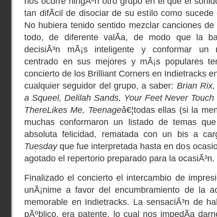
nos ocurre ningÃºn otro grupo en el que el sonid
tan difÃ­cil de disociar de su estilo como sucede
No hubiera tenido sentido mezclar canciones de 
todo, de diferente valÃ­a, de modo que la b
decisiÃ³n mÃ¡s inteligente y conformar un r
centrado en sus mejores y mÃ¡s populares tem
concierto de los Brilliant Corners en Indietracks 
cualquier seguidor del grupo, a saber:
Brian Rix
a Squeel, Delilah Sands, Your Feet Never Touc
ThereLikes Me, Teenage
â€¦todas ellas (si la me
muchas conformaron un listado de temas que
absoluta felicidad, rematada con un bis a ca
Tuesday
que fue interpretada hasta en dos ocasio
agotado el repertorio preparado para la ocasiÃ³n.
Finalizado el concierto el intercambio de impres
unÃ¡nime a favor del encumbramiento de la 
memorable en Indietracks. La sensaciÃ³n de ha
pÃºblico, era patente, lo cual nos impedÃ­a darn