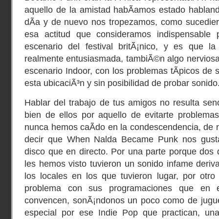
aquello de la amistad habÃ­amos estado hablando
dÃ­a y de nuevo nos tropezamos, como sucedier
esa actitud que consideramos indispensable p
escenario del festival britÃ¡nico, y es que l
realmente entusiasmada, tambiÃ©n algo nerviosa,
escenario Indoor, con los problemas tÃ­picos de 
esta ubicaciÃ³n y sin posibilidad de probar sonido
Hablar del trabajo de tus amigos no resulta senci
bien de ellos por aquello de evitarte problema
nunca hemos caÃ­do en la condescendencia, de m
decir que When Nalda Became Punk nos gusta
disco que en directo. Por una parte porque dos d
les hemos visto tuvieron un sonido infame deriv
los locales en los que tuvieron lugar, por otr
problema con sus programaciones que en 
convencen, sonÃ¡ndonos un poco como de jugue
especial por ese Indie Pop que practican, una