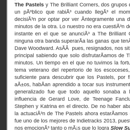
The Pastels
y The Brilliant Corners, dos grupos
un pÃºblico que rabiÃ³ cuando llegÃ³ el mome
decisiÃ³n por optar por ver Ã­ntegramente una 
minutos de la otra. Lo nuestro no era cuestiÃ³n d
instante en el que se anunciÃ³ a The Brilliant
ninguna otra banda superarÃ­a las ganas que tenÃ
Dave Woodward. AsÃ­Â pues, resignados, nos sit
principal sabiendo que solo disfrutarÃ­amos de T
minutos. Un tiempo en el que no tuvimos la for
tema veterano del repertorio de los escocese
suficiente para descubrir que los Pastels, por
aÃ±os, habÃ­an aprendido a tocar sus instrumen
generalizado fue que todo aquello sonaba a l
influencia de Gerard Love, de Teenage Fanc
Stephen y Katrina en el directo. De no haber 
la actuaciÃ³n de The Pastels ahora estarÃ­amos 
fue uno de los mejores de Indietracks 2013, pues
nos emocionÃ³ tanto o mÃ¡s que lo logra
Slow S