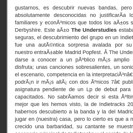
gustarnos, es descubrir nuevas bandas, pero
absolutamente desconocidas no justificarÃ­a l
familiares y econÃ³micos que todos los aÃ±os 
Derbyshire. Este aÃ±o
The Understudies
estab
seguras, el descubrimiento del grupo en un Indie
fue una autÃ©ntica sorpresa avalada por su 
nuestro entraÃ±able Madrid Popfest. Â The Unders
darse a conocer a un pÃºblico mÃ¡s amplio 
disfruta; unas canciones sobresalientes, un soni
el escenario, competencia en la interpretaciÃ³nâ€
podrÃ¡n ir mÃ¡s allÃ¡ con dos Ãºnicos 7â€ pub
asignatura pendiente de un Lp de debut para
capacitados. No sabrÃ­amos decir si esta Ãºlti
mejor que les hemos visto, la de Indietracks 2
habernos descubierto a la banda y la del Madrid
jugar en (nuestra) casa, pero lo cierto es que a n
crecido una barbaridad, su cantante se muestr