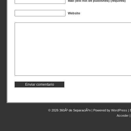
Mail (will not be published) (required)
Website
© 2026 360Âº de SeparaciÃ³n | Powered by
WordPress
|
Acceder
|