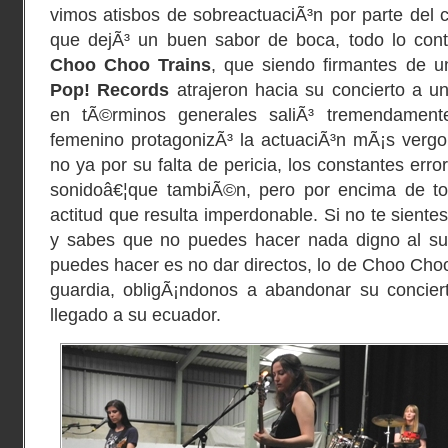
vimos atisbos de sobreactuaciÃ³n por parte del 
que dejÃ³ un buen sabor de boca, todo lo con
Choo Choo Trains
, que siendo firmantes de u
Pop! Records
atrajeron hacia su concierto a u
en tÃ©rminos generales saliÃ³ tremendamente
femenino protagonizÃ³ la actuaciÃ³n mÃ¡s vergo
no ya por su falta de pericia, los constantes err
sonidoâ€¦que tambiÃ©n, pero por encima de to
actitud que resulta imperdonable. Si no te sient
y sabes que no puedes hacer nada digno al sub
puedes hacer es no dar directos, lo de Choo Choo
guardia, obligÃ¡ndonos a abandonar su concie
llegado a su ecuador.