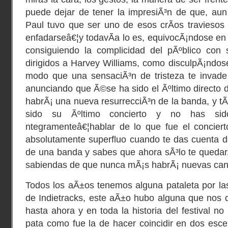
puede dejar de tener la impresiÃ³n de que, au
Paul tuvo que ser uno de esos crÃ­os traviesos
enfadarseâ€¦y todavÃ­a lo es, equivocÃ¡ndose en 
consiguiendo la complicidad del pÃºblico con s
dirigidos a Harvey Williams, como disculpÃ¡ndose
modo que una sensaciÃ³n de tristeza te invad
anunciando que Ã©se ha sido el Ãºltimo directo d
habrÃ¡ una nueva resurrecciÃ³n de la banda, y tÃ
sido su Ãºltimo concierto y no has si
ntegramenteâ€¦hablar de lo que fue el conciert
absolutamente superfluo cuando te das cuenta de 
de una banda y sabes que ahora sÃ³lo te quedarÃ¡
sabiendas de que nunca mÃ¡s habrÃ¡ nuevas can
Todos los aÃ±os tenemos alguna pataleta por las 
de Indietracks, este aÃ±o hubo alguna que nos d
hasta ahora y en toda la historia del festival n
pata como fue la de hacer coincidir en dos esce