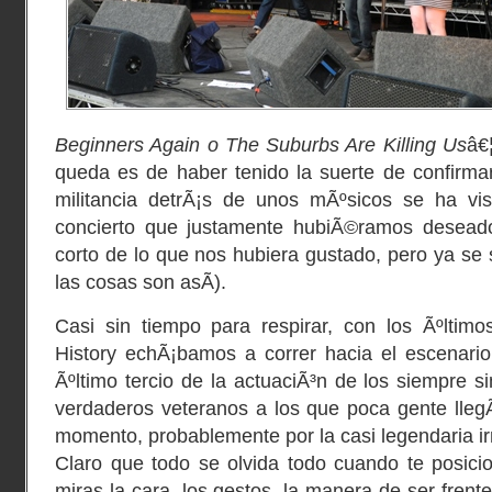
Beginners Again o The Suburbs Are Killing Us
â€
queda es de haber tenido la suerte de confirma
militancia detrÃ¡s de unos mÃºsicos se ha vi
concierto que justamente hubiÃ©ramos deseado
corto de lo que nos hubiera gustado, pero ya se 
las cosas son asÃ­).
Casi sin tiempo para respirar, con los Ãºltim
History echÃ¡bamos a correr hacia el escenario 
Ãºltimo tercio de la actuaciÃ³n de los siempre 
verdaderos veteranos a los que poca gente lleg
momento, probablemente por la casi legendaria ir
Claro que todo se olvida todo cuando te posicio
miras la cara, los gestos, la manera de ser frent