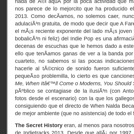
nada de Ã©l aquÃ­ por la poca actividad que 
nos parece de lo mejorcito que ha producido e
2013. Como decÃ­amos, no solemos caer, nunc
adulaciÃ³n gratuita, de modo que decir que A Far
el mÃ¡s reciente exponente del lado mÃ¡s joven
bobalicÃ³n ni feliz) del Indie Pop es una afirmac
decenas de escuchas que le hemos dado a este 
ello que tenÃ­amos ganas de ver a la banda por
cuarteto, no sabemos si las pocas indicacione
hacerle al tÃ©cnico de sonido fueron suficient
pequeÃ±o problemilla, lo cierto es que cancio
Me, When Itâ€™ll Come o Moderns, You Should
pÃºblico se contagiase de la ilusiÃ³n (con Ant
fotos desde el escenario) con la que los gallego
consiguiendo que el directo de When Nalda Beca
de mejor ambiente (que no asistencia) de todo el
The Secret History
eran, al menos para nosotros,
de Indietracks 2013. Desde que allÃ¡ por 1997,