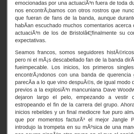
emocionadas por una actuaciÃ³n fuera de toda d
nos encontrÃ¡bamos con otros rostros que nun
que fueran de fans de la banda, aunque durant
habÃ­an escuchado muchos comentarios acerca d
actuaciÃ³n de los de Bristolâ€¦finalmente su co
expectativas.
Seamos francos, somos seguidores histÃ©ricos d
pero ni el mÃ¡s descabellado fan de la banda dirÃ
fueimpecable. Los inicios, los primeros singl
encontrÃ¡ndonos con una banda de querencia 
parecÃ­a a lo que vino despuÃ©s, de igual modo
previos a la explosiÃ³n mancuniana Dave Wood
dejaron largo el pelo, empezando a vestir 
estropeando el fin de la carrera del grupo. Ahor
inicios rebeldes y un final mediocre fue puro al
que por momentos facturÃ³ el mejor Jangle 
introdujo la trompeta en su mÃºsica de una man