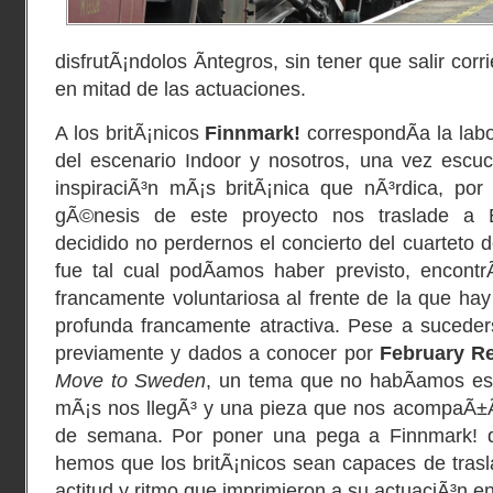
disfrutÃ¡ndolos Ã­ntegros, sin tener que salir cor
en mitad de las actuaciones.
A los britÃ¡nicos
Finnmark!
correspondÃ­a la labo
del escenario Indoor y nosotros, una vez escu
inspiraciÃ³n mÃ¡s britÃ¡nica que nÃ³rdica, p
gÃ©nesis de este proyecto nos traslade a E
decidido no perdernos el concierto del cuarteto 
fue tal cual podÃ­amos haber previsto, encon
francamente voluntariosa al frente de la que hay
profunda francamente atractiva. Pese a sucede
previamente y dados a conocer por
February R
Move to Sweden
, un tema que no habÃ­amos es
mÃ¡s nos llegÃ³ y una pieza que nos acompaÃ±Ã³ 
de semana. Por poner una pega a Finnmark! d
hemos que los britÃ¡nicos sean capaces de trasl
actitud y ritmo que imprimieron a su actuaciÃ³n en