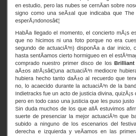
en estudio, pero las nubes se cernÃ­an sobre nos
signo como una seÃ±al que indicaba que The B
esperÃ¡ndonosâ€¦
HabÃ­a llegado el momento, el concierto mÃ¡s esp
que no hicimos ni una foto porque no era cues
segundo de actuaciÃ³n) disponÃ­a a dar inicio,
hasta sentÃ­amos cierto hormigueo en el estÃ³m
comprado nuestro primer disco de los
Brillian
aÃ±os atrÃ¡sâ€¦una actuaciÃ³n mediocre hubiera
hubiera hecho tanto daÃ±o al recuerdo que te
no, lo acaecido durante la actuaciÃ³n de la b
Indietracks fue un acto de justicia divina, quizÃ¡
pero en todo caso una justicia que les puso just
Sin duda muchos de los que allÃ­ estuvimos afi
suerte de presenciar la mejor actuaciÃ³n que 
subido a ninguno de los escenarios del festiv
derecha e izquierda y veÃ­amos en las primera