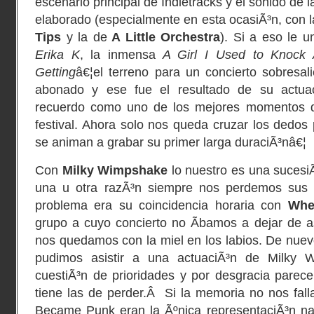
escenario principal de Indietracks y el sonido de
elaborado (especialmente en esta ocasiÃ³n, con 
Tips
y la de
A Little Orchestra
). Si a eso le 
Erika K
, la inmensa
A Girl I Used to Knock A
Getting
â€¦el terreno para un concierto sobresal
abonado y ese fue el resultado de su actua
recuerdo como uno de los mejores momentos de
festival. Ahora solo nos queda cruzar los dedos p
se animan a grabar su primer larga duraciÃ³nâ€¦
Con
Milky Wimpshake
lo nuestro es una sucesi
una u otra razÃ³n siempre nos perdemos sus a
problema era su coincidencia horaria con
Whe
grupo a cuyo concierto no Ã­bamos a dejar de as
nos quedamos con la miel en los labios. De nuevo
pudimos asistir a una actuaciÃ³n de Milky 
cuestiÃ³n de prioridades y por desgracia parec
tiene las de perder.Â Si la memoria no nos fal
Became Punk eran la Ãºnica representaciÃ³n nac