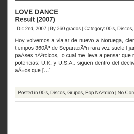
LOVE DANCE
Result (2007)
Dic 2nd, 2007 | By
360 grados
| Category:
00's
,
Discos
Hoy volvemos a viajar de nuevo a Noruega, cier
tiempos 360Âº de SeparaciÃ³n rara vez suele fijar
paÃ­ses nÃ³rdicos, lo cual me lleva a pensar que
potencias; U.K. y U.S.A., siguen dentro del decl
aÃ±os que […]
Posted in
00's
,
Discos
,
Grupos
,
Pop NÃ³rdico
|
No Com