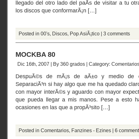
llegado del otro lado del paÃ­s de visitar a tu o
los discos que conformarÃ¡n […]
Posted in
00's
,
Discos
,
Pop AsiÃ¡tico
|
3 comments
MOCKBA 80
Dic 16th, 2007 | By
360 grados
| Category:
Comentario
DespuÃ©s de mÃ¡s de aÃ±o y medio de ex
SeparaciÃ³n si hay algo que me ha quedado clar
con mayor interÃ©s y aguardo con mayor expect
que pueda llegar a mis manos. Pese a esto ha
ocasiones en las que a propÃ³sito […]
Posted in
Comentarios
,
Fanzines - Ezines
|
6 comment