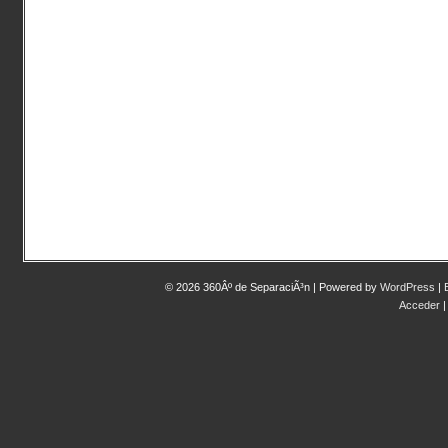
© 2026 360Âº de SeparaciÃ³n | Powered by
WordPress
|
Acceder
|