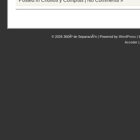
Posted in
Chollos y Compras
|
No Comments »
© 2026 360Âº de SeparaciÃ³n | Powered by
WordPress
|
Acceder
|