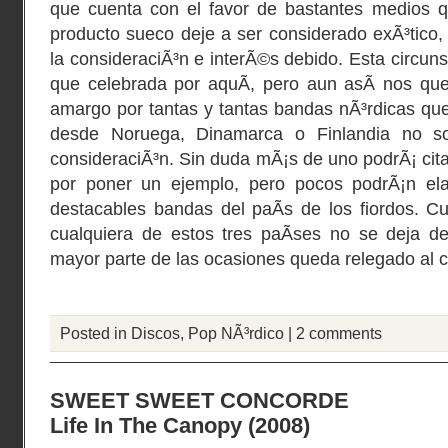
que cuenta con el favor de bastantes medios 
producto sueco deje a ser considerado exÃ³tico,
la consideraciÃ³n e interÃ©s debido. Esta circun
que celebrada por aquÃ­, pero aun asÃ­ nos q
amargo por tantas y tantas bandas nÃ³rdicas que
desde Noruega, Dinamarca o Finlandia no so
consideraciÃ³n. Sin duda mÃ¡s de uno podrÃ¡ cita
por poner un ejemplo, pero pocos podrÃ¡n ela
destacables bandas del paÃ­s de los fiordos. C
cualquiera de estos tres paÃ­ses no se deja d
mayor parte de las ocasiones queda relegado al
Posted in
Discos
,
Pop NÃ³rdico
|
2 comments
SWEET SWEET CONCORDE
Life In The Canopy (2008)