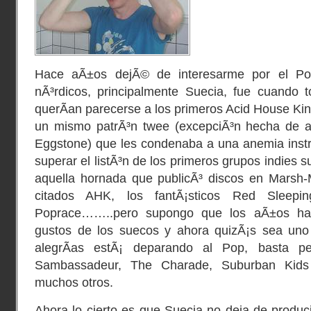
Hace aÃ±os dejÃ© de interesarme por el Po
nÃ³rdicos, principalmente Suecia, fue cuando t
querÃ­an parecerse a los primeros
Acid House Ki
un mismo patrÃ³n twee (excepciÃ³n hecha de
Eggstone
) que les condenaba a una anemia inst
superar el listÃ³n de los primeros grupos indies 
aquella hornada que publicÃ³ discos en
Marsh-
citados AHK, los fantÃ¡sticos
Red Sleepin
Poprace
……..pero supongo que los aÃ±os han
gustos de los suecos y ahora quizÃ¡s sea uno
alegrÃ­as estÃ¡ deparando al Pop, basta 
Sambassadeur
,
The Charade
,
Suburban Kids
muchos otros.
Ahora lo cierto es que Suecia no deja de produ