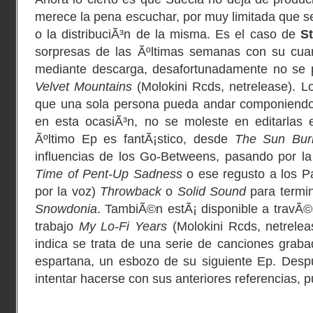
merece la pena escuchar, por muy limitada que s
o la distribuciÃ³n de la misma. Es el caso de
S
sorpresas de las Ãºltimas semanas con su cuart
mediante descarga, desafortunadamente no se p
Velvet Mountains
(
Molokini Rcds
, netrelease). 
que una sola persona pueda andar componiendo
en esta ocasiÃ³n, no se moleste en editarlas 
Ãºltimo Ep es fantÃ¡stico, desde
The Sun Bur
influencias de los
Go-Betweens
, pasando por la
Time of Pent-Up Sadness
o ese regusto a los
P
por la voz)
Throwback
o
Solid Sound
para termin
Snowdonia
. TambiÃ©n estÃ¡ disponible a travÃ©
trabajo
My Lo-Fi Years
(Molokini Rcds, netrele
indica se trata de una serie de canciones gra
espartana, un esbozo de su siguiente Ep. Des
intentar hacerse con sus anteriores referencias, p