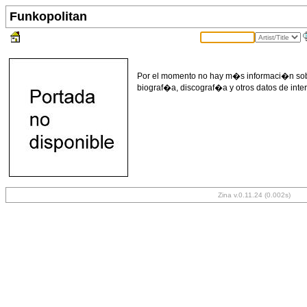
Funkopolitan
Por el momento no hay m�s informaci�n sobre
biograf�a, discograf�a y otros datos de inte
Zina v.0.11.24 (0.002s)