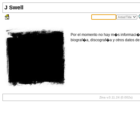
J Swell
Por el momento no hay m�s informaci�n 
biograf�a, discograf�a y otros datos de
Zina v.0.11.24 (0.002s)