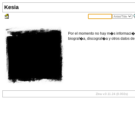
Kesia
Por el momento no hay m�s informaci�n 
biograf�a, discograf�a y otros datos de
Zina v.0.11.24 (0.002s)