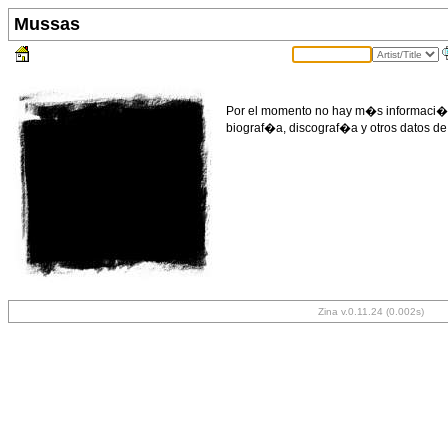
Mussas
Por el momento no hay m�s informaci�n 
biograf�a, discograf�a y otros datos de
Zina v.0.11.24 (0.002s)