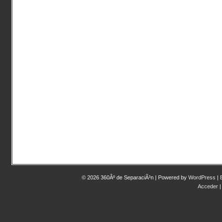
© 2026 360Âº de SeparaciÃ³n | Powered by
WordPress
|
Acceder
|