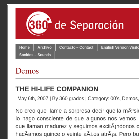
Home
Archivo
Contacto – Contact
English Version Visit
Sonidos – Sounds
Demos
THE HI-LIFE COMPANION
May 6th, 2007 | By
360 grados
| Category:
00's
,
Demos
No creo que llame a sorpresa decir que la mÃºsic
lo hago consciente de que algunos nos vemos 
que llaman madurez y seguimos excitÃ¡ndonos c
hacÃ­amos quince o veinte aÃ±os atrÃ¡s. Pero b