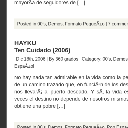
mayorÃ­a de seguidores de […]
Posted in
00's
,
Demos
,
Formato PequeÃ±o
|
7 commen
HAYKU
Ten Cuidado (2006)
Dic 18th, 2006 | By
360 grados
| Category:
00's
,
Demos
EspaÃ±ol
No hay nada tan admirable en la vida como la pe
de un camino trazado que, en funciÃ³n de los desi
nos llevarÃ¡ al puerto deseado. Y sÃ­, la vida e
veces el destino no depende de nosotros mismos
obtiene una pobre […]
Posted in
00's
,
Demos
,
Formato PequeÃ±o
,
Pop Espa