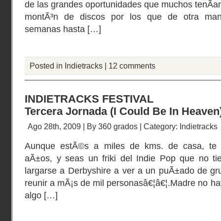
de las grandes oportunidades que muchos tenÃ­a
montÃ³n de discos por los que de otra man
semanas hasta […]
Posted in
Indietracks
|
12 comments
INDIETRACKS FESTIVAL
Tercera Jornada (I Could Be In Heaven
Ago 28th, 2009 | By
360 grados
| Category:
Indietracks
Aunque estÃ©s a miles de kms. de casa, te
aÃ±os, y seas un friki del Indie Pop que no ti
largarse a Derbyshire a ver a un puÃ±ado de gr
reunir a mÃ¡s de mil personasâ€¦â€¦.Madre no ha
algo […]