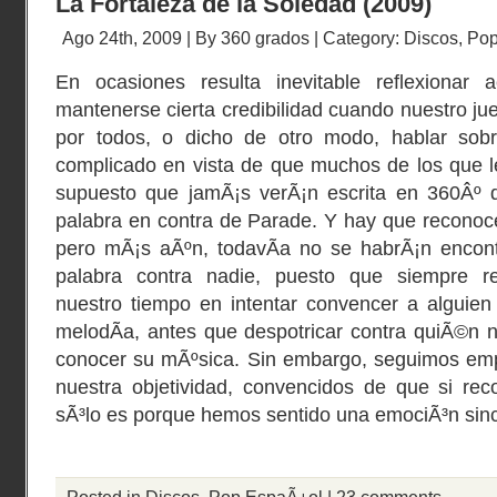
La Fortaleza de la Soledad (2009)
Ago 24th, 2009 | By
360 grados
| Category:
Discos
,
Pop
En ocasiones resulta inevitable reflexiona
mantenerse cierta credibilidad cuando nuestro j
por todos, o dicho de otro modo, hablar sob
complicado en vista de que muchos de los que l
supuesto que jamÃ¡s verÃ¡n escrita en 360Âº 
palabra en contra de Parade. Y hay que reconocer
pero mÃ¡s aÃºn, todavÃ­a no se habrÃ¡n encon
palabra contra nadie, puesto que siempre res
nuestro tiempo en intentar convencer a alguie
melodÃ­a, antes que despotricar contra quiÃ©n 
conocer su mÃºsica. Sin embargo, seguimos em
nuestra objetividad, convencidos de que si r
sÃ³lo es porque hemos sentido una emociÃ³n si