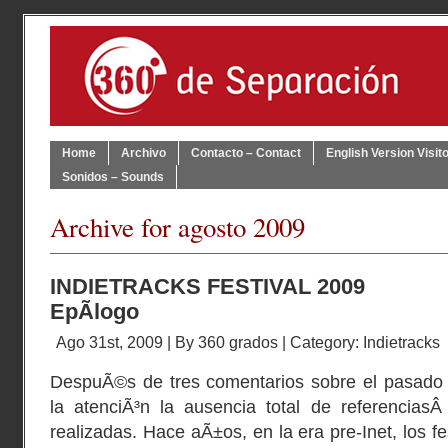
Home
Archivo
Contacto – Contact
English Version Visit
Sonidos – Sounds
Archive for agosto 2009
INDIETRACKS FESTIVAL 2009
EpÃ­logo
Ago 31st, 2009 | By
360 grados
| Category:
Indietracks
DespuÃ©s de tres comentarios sobre el pasado I
la atenciÃ³n la ausencia total de referenciasÂ
realizadas. Hace aÃ±os, en la era pre-Inet, los f