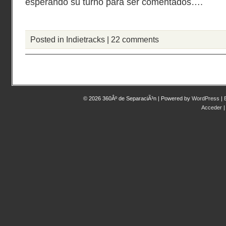
esperando su turno para ser comentados….
Posted in
Indietracks
|
22 comments
© 2026 360Âº de SeparaciÃ³n | Powered by
WordPress
|
Acceder
|