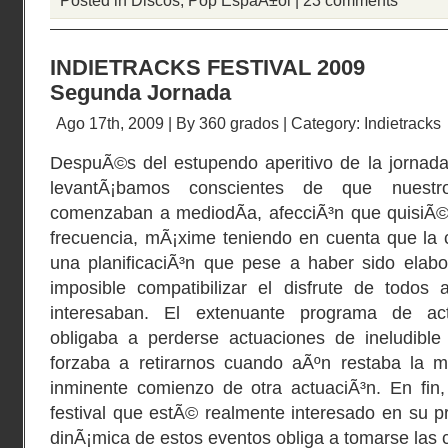
Posted in
Discos
,
Pop EspaÃ±ol
|
23 comments
INDIETRACKS FESTIVAL 2009
Segunda Jornada
Ago 17th, 2009 | By
360 grados
| Category:
Indietracks
DespuÃ©s del estupendo aperitivo de la jornada
levantÃ¡bamos conscientes de que nuest
comenzaban a mediodÃ­a, afecciÃ³n que quisiÃ
frecuencia, mÃ¡xime teniendo en cuenta que la 
una planificaciÃ³n que pese a haber sido elabo
imposible compatibilizar el disfrute de todos
interesaban. El extenuante programa de act
obligaba a perderse actuaciones de ineludible 
forzaba a retirarnos cuando aÃºn restaba la 
inminente comienzo de otra actuaciÃ³n. En fin,
festival que estÃ© realmente interesado en su 
dinÃ¡mica de estos eventos obliga a tomarse la