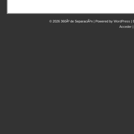
© 2026 360Âº de SeparaciÃ³n | Powered by
WordPress
|
Acceder
|