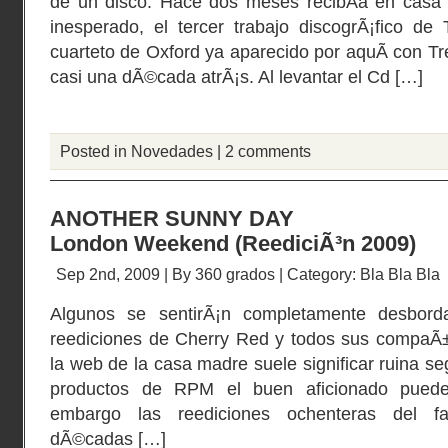
de un disco. Hace dos meses recibÃ­a en casa
inesperado, el tercer trabajo discogrÃ¡fico de T
cuarteto de Oxford ya aparecido por aquÃ­ con Tr
casi una dÃ©cada atrÃ¡s. Al levantar el Cd […]
Posted in
Novedades
|
2 comments
ANOTHER SUNNY DAY
London Weekend (ReediciÃ³n 2009)
Sep 2nd, 2009 | By
360 grados
| Category:
Bla Bla Bla
Algunos se sentirÃ¡n completamente desborda
reediciones de Cherry Red y todos sus compaÃ±Ã
la web de la casa madre suele significar ruina se
productos de RPM el buen aficionado puede
embargo las reediciones ochenteras del fan
dÃ©cadas […]