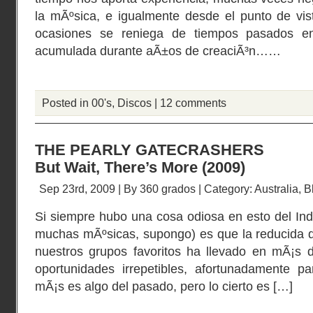
la mÃºsica, e igualmente desde el punto de vis
ocasiones se reniega de tiempos pasados en
acumulada durante aÃ±os de creaciÃ³n……
Posted in
00's
,
Discos
|
12 comments
THE PEARLY GATECRASHERS
But Wait, There’s More (2009)
Sep 23rd, 2009 | By
360 grados
| Category:
Australia
,
B
Si siempre hubo una cosa odiosa en esto del Indi
muchas mÃºsicas, supongo) es que la reducida d
nuestros grupos favoritos ha llevado en mÃ¡s 
oportunidades irrepetibles, afortunadamente 
mÃ¡s es algo del pasado, pero lo cierto es […]