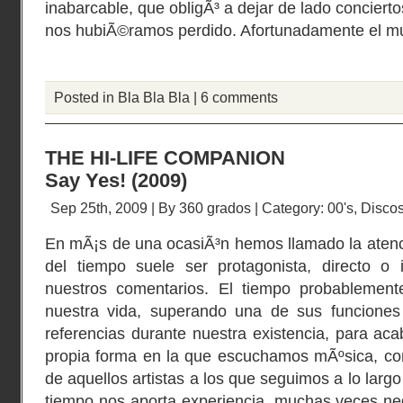
inabarcable, que obligÃ³ a dejar de lado concier
nos hubiÃ©ramos perdido. Afortunadamente el m
Posted in
Bla Bla Bla
|
6 comments
THE HI-LIFE COMPANION
Say Yes! (2009)
Sep 25th, 2009 | By
360 grados
| Category:
00's
,
Disco
En mÃ¡s de una ocasiÃ³n hemos llamado la atenc
del tiempo suele ser protagonista, directo o
nuestros comentarios. El tiempo probablement
nuestra vida, superando una de sus funciones 
referencias durante nuestra existencia, para aca
propia forma en la que escuchamos mÃºsica, c
de aquellos artistas a los que seguimos a lo larg
tiempo nos aporta experiencia, muchas veces ne