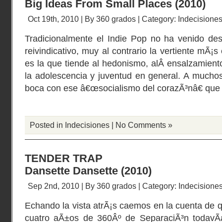
Big Ideas From Small Places (2010)
Oct 19th, 2010 | By
360 grados
| Category:
Indecisione
Tradicionalmente el Indie Pop no ha venido des
reivindicativo, muy al contrario la vertiente mÃ¡
es la que tiende al hedonismo, alÂ ensalzamient
la adolescencia y juventud en general. A muchos 
boca con ese â€œsocialismo del corazÃ³nâ€ qu
Posted in
Indecisiones
|
No Comments »
TENDER TRAP
Dansette Dansette (2010)
Sep 2nd, 2010 | By
360 grados
| Category:
Indecisione
Echando la vista atrÃ¡s caemos en la cuenta de
cuatro aÃ±os de 360Âº de SeparaciÃ³n todavÃ