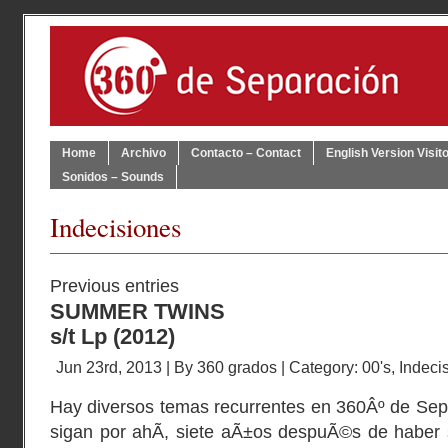
Home
Archivo
Contacto – Contact
English Version Visit
Sonidos – Sounds
Indecisiones
Previous entries
SUMMER TWINS
s/t Lp (2012)
Jun 23rd, 2013 | By
360 grados
| Category:
00's
,
Indeci
Hay diversos temas recurrentes en 360Âº de Sepa
sigan por ahÃ­, siete aÃ±os despuÃ©s de haber s