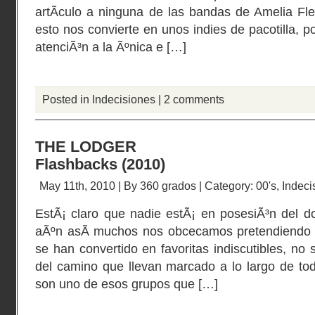
artÃ­culo a ninguna de las bandas de Amelia Fl
esto nos convierte en unos indies de pacotilla, 
atenciÃ³n a la Ãºnica e […]
Posted in
Indecisiones
|
2 comments
THE LODGER
Flashbacks (2010)
May 11th, 2010 | By
360 grados
| Category:
00's
,
Indeci
EstÃ¡ claro que nadie estÃ¡ en posesiÃ³n del don
aÃºn asÃ­ muchos nos obcecamos pretendiendo 
se han convertido en favoritas indiscutibles, no 
del camino que llevan marcado a lo largo de to
son uno de esos grupos que […]