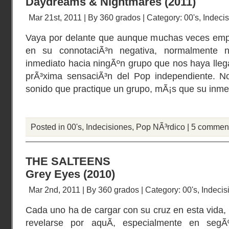
Daydreams & Nightmares (2011)
Mar 21st, 2011 | By
360 grados
| Category:
00's
,
Indeci
Vaya por delante que aunque muchas veces emp
en su connotaciÃ³n negativa, normalmente 
inmediato hacia ningÃºn grupo que nos haya llega
prÃ³xima sensaciÃ³n del Pop independiente. N
sonido que practique un grupo, mÃ¡s que su inmed
Posted in
00's
,
Indecisiones
,
Pop NÃ³rdico
|
5 commen
THE SALTEENS
Grey Eyes (2010)
Mar 2nd, 2011 | By
360 grados
| Category:
00's
,
Indecis
Cada uno ha de cargar con su cruz en esta vida, 
revelarse por aquÃ­, especialmente en segÃ