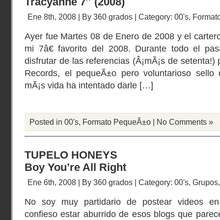
Tracyanne 7″ (2008)
Ene 8th, 2008 | By
360 grados
| Category:
00's
,
Format
Ayer fue Martes 08 de Enero de 2008 y el cartero
mi 7â€ favorito del 2008. Durante todo el p
disfrutar de las referencias (Â¡mÃ¡s de setenta!)
Records, el pequeÃ±o pero voluntarioso sello
mÃ¡s vida ha intentado darle […]
Posted in
00's
,
Formato PequeÃ±o
|
No Comments »
TUPELO HONEYS
Boy You’re All Right
Ene 6th, 2008 | By
360 grados
| Category:
00's
,
Grupos
No soy muy partidario de postear videos en
confieso estar aburrido de esos blogs que parec