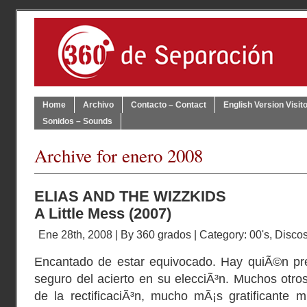
Home
Archivo
Contacto – Contact
English Version Visit
Sonidos – Sounds
Archive for enero 2008
ELIAS AND THE WIZZKIDS
A Little Mess (2007)
Ene 28th, 2008 | By
360 grados
| Category:
00's
,
Disco
Encantado de estar equivocado. Hay quiÃ©n pr
seguro del acierto en su elecciÃ³n. Muchos otros 
de la rectificaciÃ³n, mucho mÃ¡s gratificante 