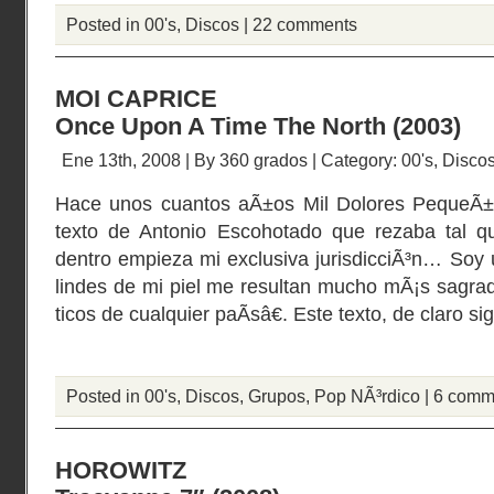
Posted in
00's
,
Discos
|
22 comments
MOI CAPRICE
Once Upon A Time The North (2003)
Ene 13th, 2008 | By
360 grados
| Category:
00's
,
Disco
Hace unos cuantos aÃ±os Mil Dolores PequeÃ±
texto de Antonio Escohotado que rezaba tal 
dentro empieza mi exclusiva jurisdicciÃ³n… Soy 
lindes de mi piel me resultan mucho mÃ¡s sagrad
ticos de cualquier paÃ­sâ€. Este texto, de claro si
Posted in
00's
,
Discos
,
Grupos
,
Pop NÃ³rdico
|
6 comm
HOROWITZ