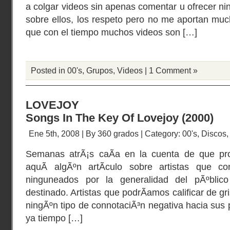
a colgar videos sin apenas comentar u ofrecer ni
sobre ellos, los respeto pero no me aportan muc
que con el tiempo muchos videos son […]
Posted in
00's
,
Grupos
,
Videos
|
1 Comment »
LOVEJOY
Songs In The Key Of Lovejoy (2000)
Ene 5th, 2008 | By
360 grados
| Category:
00's
,
Discos
Semanas atrÃ¡s caÃ­a en la cuenta de que pro
aquÃ­ algÃºn artÃ­culo sobre artistas que co
ninguneados por la generalidad del pÃºblic
destinado. Artistas que podrÃ­amos calificar de gr
ningÃºn tipo de connotaciÃ³n negativa hacia sus 
ya tiempo […]