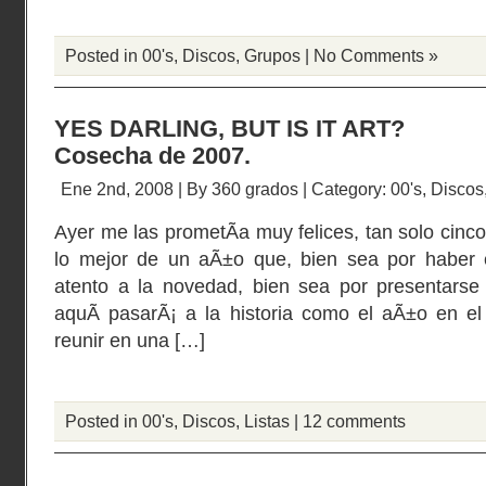
Posted in
00's
,
Discos
,
Grupos
|
No Comments »
YES DARLING, BUT IS IT ART?
Cosecha de 2007.
Ene 2nd, 2008 | By
360 grados
| Category:
00's
,
Discos
Ayer me las prometÃ­a muy felices, tan solo cinc
lo mejor de un aÃ±o que, bien sea por haber
atento a la novedad, bien sea por presentarse 
aquÃ­ pasarÃ¡ a la historia como el aÃ±o en el
reunir en una […]
Posted in
00's
,
Discos
,
Listas
|
12 comments