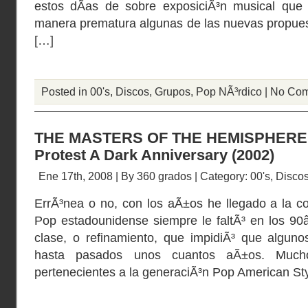
estos dÃ­as de sobre exposiciÃ³n musical que
manera prematura algunas de las nuevas propues
[…]
Posted in
00's
,
Discos
,
Grupos
,
Pop NÃ³rdico
|
No Com
THE MASTERS OF THE HEMISPHERE
Protest A Dark Anniversary (2002)
Ene 17th, 2008 | By
360 grados
| Category:
00's
,
Disco
ErrÃ³nea o no, con los aÃ±os he llegado a la co
Pop estadounidense siempre le faltÃ³ en los 90
clase, o refinamiento, que impidiÃ³ que alguno
hasta pasados unos cuantos aÃ±os. Much
pertenecientes a la generaciÃ³n Pop American St