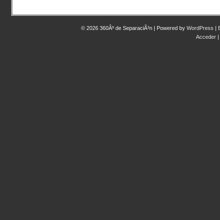
© 2026 360Âº de SeparaciÃ³n | Powered by
WordPress
|
Acceder
|