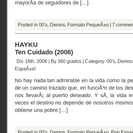
mayorÃ­a de seguidores de […]
Posted in
00's
,
Demos
,
Formato PequeÃ±o
|
7 commen
HAYKU
Ten Cuidado (2006)
Dic 18th, 2006 | By
360 grados
| Category:
00's
,
Demos
EspaÃ±ol
No hay nada tan admirable en la vida como la pe
de un camino trazado que, en funciÃ³n de los desi
nos llevarÃ¡ al puerto deseado. Y sÃ­, la vida e
veces el destino no depende de nosotros mismos
obtiene una pobre […]
Posted in
00's
,
Demos
,
Formato PequeÃ±o
,
Pop Espa