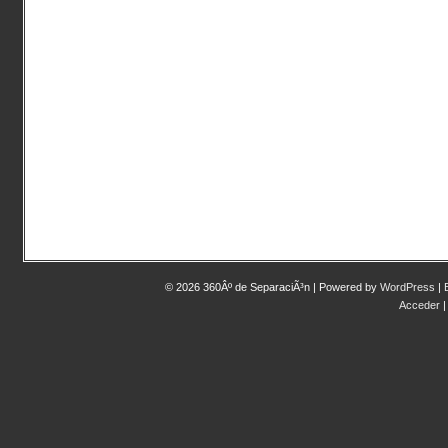
© 2026 360Âº de SeparaciÃ³n | Powered by
WordPress
|
Acceder
|