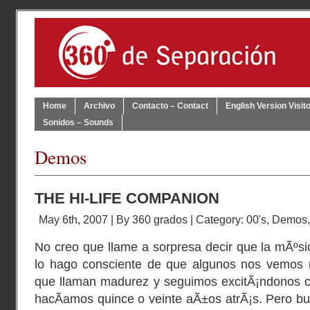
Home
Archivo
Contacto – Contact
English Version Visit
Sonidos – Sounds
Demos
THE HI-LIFE COMPANION
May 6th, 2007 | By
360 grados
| Category:
00's
,
Demos
No creo que llame a sorpresa decir que la mÃºsic
lo hago consciente de que algunos nos vemos 
que llaman madurez y seguimos excitÃ¡ndonos c
hacÃ­amos quince o veinte aÃ±os atrÃ¡s. Pero b