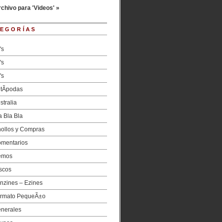
chivo para 'Videos' »
EGORÍAS
's
's
's
tÃ­podas
stralia
a Bla Bla
ollos y Compras
mentarios
emos
scos
nzines – Ezines
rmato PequeÃ±o
nerales