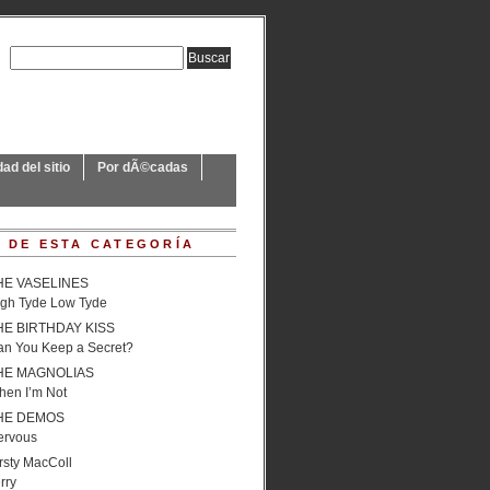
ad del sitio
Por dÃ©cadas
 DE ESTA CATEGORÍA
HE VASELINES
igh Tyde Low Tyde
HE BIRTHDAY KISS
an You Keep a Secret?
HE MAGNOLIAS
hen I’m Not
HE DEMOS
ervous
rsty MacColl
rry