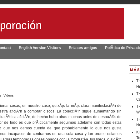
ontact
English Version Visitors
Enlaces amigos
PolÃ­tica de Privacid
MÁS
T
H
T
as:
Videos
C
nar cosas, en nuestro caso, quizÃ¡s la mÃ¡s clara manifestaciÃ³n de
T
estra aficiÃ³n a comprar discos. La colecciÃ³n sigue aumentando sin
W
stra Ãºnica aficiÃ³n, de hecho hubo otras muchas antes de despuÃ©s de
T
eor de todo es que prÃ¡cticamente seguimos adelante con todas estas
N
cho que nos demos cuenta de que probablemente lo que nos gusta
Ki
omos incapaces de centrarnos en una sola cosa y tan pronto estamos
Te
largas temporadas obsesionados con la fotografÃ­a, los libros, o algÃºn