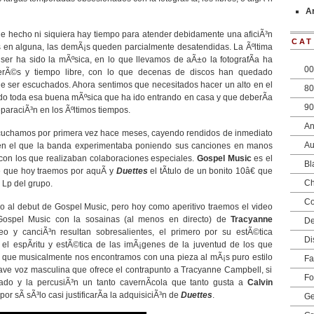
Ar
e hecho ni siquiera hay tiempo para atender debidamente una aficiÃ³n
CAT
 en alguna, las demÃ¡s queden parcialmente desatendidas. La Ãºltima
ser ha sido la mÃºsica, en lo que llevamos de aÃ±o la fotografÃ­a ha
00
erÃ©s y tiempo libre, con lo que decenas de discos han quedado
 ser escuchados. Ahora sentimos que necesitados hacer un alto en el
80
o toda esa buena mÃºsica que ha ido entrando en casa y que deberÃ­a
90
paraciÃ³n en los Ãºltimos tiempos.
An
uchamos por primera vez hace meses, cayendo rendidos de inmediato
Au
 en el que la banda experimentaba poniendo sus canciones en manos
s con los que realizaban colaboraciones especiales.
Gospel Music
es el
Bl
 que hoy traemos por aquÃ­ y
Duettes
el tÃ­tulo de un bonito 10â€ que
Ch
 Lp del grupo.
Co
 al debut de Gospel Music, pero hoy como aperitivo traemos el video
 Gospel Music con la sosainas (al menos en directo) de
Tracyanne
D
eo y canciÃ³n resultan sobresalientes, el primero por su estÃ©tica
Di
el espÃ­ritu y estÃ©tica de las imÃ¡genes de la juventud de los que
 que musicalmente nos encontramos con una pieza al mÃ¡s puro estilo
Fa
rave voz masculina que ofrece el contrapunto a Tracyanne Campbell, si
Fo
do y la percusiÃ³n un tanto cavernÃ­cola que tanto gusta a
Calvin
or sÃ­ sÃ³lo casi justificarÃ­a la adquisiciÃ³n de
Duettes
.
Ge