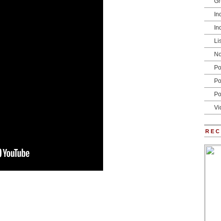
Gr
In
In
Li
No
Po
Po
Po
Vi
RE