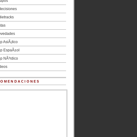
upos
decisiones
dietracks
stas
vedades
p AsiÃ¡tico
p EspaÃ±ol
p NÃ³rdico
deos
COMENDACIONES