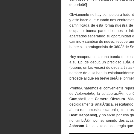
deporteâ€¦
Obviamente no hay tiempo para todo, d
y esto hace que cuando nos centremos
damnificada de esta forma nuestra de 
ocupado buena parte de nuestro int
aparcados esperando su oportunidad de
camino y cambiar de nuevo, recuperand
haber sido protagonista de 360Âº de Se
Hoy recuperamos a una banda que esc
a su Ep. de debut, un precioso 10â€
(bueno, en las voces) de otros artista
nombre de esta banda estadounidense
precede al que en breve serÃ¡ el primer
ProntoÂ haremos el conveniente repaso
de
Automobile
, la colaboraciÃ³n de
Campbell
, de
Camera Obscura
. Vid
decididamente analÃ³gica, rescatando 
ahora rondamos los cuarenta, mientras
Beat Happening
, y no sÃ³lo por esa g
no tambiÃ©n por su sonido deslavaza
Johnson
. Un temazo en toda regla que p