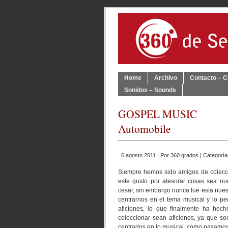
Home
Archivo
Contacto – C
Sonidos – Sounds
GOSPEL MUSIC
Automobile
6 agosto 2011 | Por
360 grados
| Categorí
Siempre hemos sido amigos de coleccio
este gusto por atesorar cosas sea nu
cesar, sin embargo nunca fue esta nue
centrarnos en el tema musical y lo p
aficiones, lo que finalmente ha he
coleccionar sean aficiones, ya que s
centrados en lo musical, como pasamos 