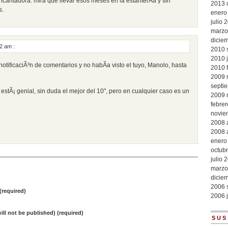
ncantadora. mira que llevar esos meses en la estanterÃ­a y sin
2013
s.
enero
julio 
marzo
dicie
12 am
:
2010
2010
 notificaciÃ³n de comentarios y no habÃ­a visto el tuyo, Manolo, hasta
2010
2009
septi
 estÃ¡ genial, sin duda el mejor del 10″, pero en cualquier caso es un
2009
febre
novie
2008
2008
enero
octub
julio 
marzo
O
dicie
2006
required)
2006
will not be published) (required)
SUS