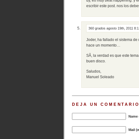
uy, es muy beat happening. y e
escribir este post. nos los debe
360 grados
agosto 19th, 2011 8:
Joder, ha fallado el sistema de
hace un momento…
SÃ­, la verdad es que este tema
buen disco.
Saludos,
Manuel Soleado
DEJA UN COMENTARI
Name (
Mail (