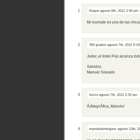
Roque
agosto 6th, 2011 3:40 pm
:
Mi roomate es una de las chicas
360 grados
agosto 7th, 2011 9:1
Joder, el Indie Pop alcanza tod
Saludos,
Manuel Soleado
Xurxo
agosto 7th, 2011 2:35 pm
:
Â¡MagnÃ­fica, Manolo!
manolodominguez
agosto 13th, 