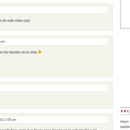
 de este video jeje
8 am
:
as las facetas de tu vida
ARC
2011 2:05 pm
:
mayo 
septi