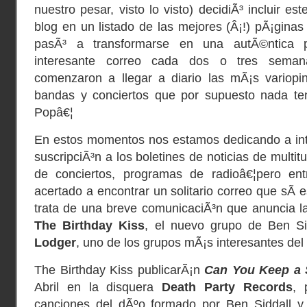
nuestro pesar, visto lo visto) decidiÃ³ incluir es
blog en un listado de las mejores (Â¡!) pÃ¡ginas 
pasÃ³ a transformarse en una autÃ©ntica pe
interesante correo cada dos o tres seman
comenzaron a llegar a diario las mÃ¡s variop
bandas y conciertos que por supuesto nada ten
Popâ€¦
En estos momentos nos estamos dedicando a inte
suscripciÃ³n a los boletines de noticias de multit
de conciertos, programas de radioâ€¦pero ent
acertado a encontrar un solitario correo que sÃ­ 
trata de una breve comunicaciÃ³n que anuncia la 
The Birthday Kiss
, el nuevo grupo de Ben Si
Lodger
, uno de los grupos mÃ¡s interesantes del 
The Birthday Kiss publicarÃ¡n
Can You Keep a 
Abril en la disquera
Death Party Records
, 
canciones del dÃºo formado por Ben Siddall y