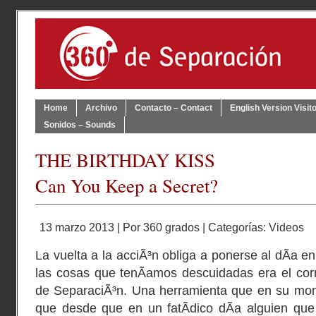
Home
Archivo
Contacto – Contact
English Version Visit
Sonidos – Sounds
THE BIRTHDAY KISS
Can You Keep a Secret?
13 marzo 2013 | Por
360 grados
| Categorías:
Videos
La vuelta a la acciÃ³n obliga a ponerse al dÃ­a 
las cosas que tenÃ­amos descuidadas era el cor
de SeparaciÃ³n. Una herramienta que en su mome
que desde que en un fatÃ­dico dÃ­a alguien que