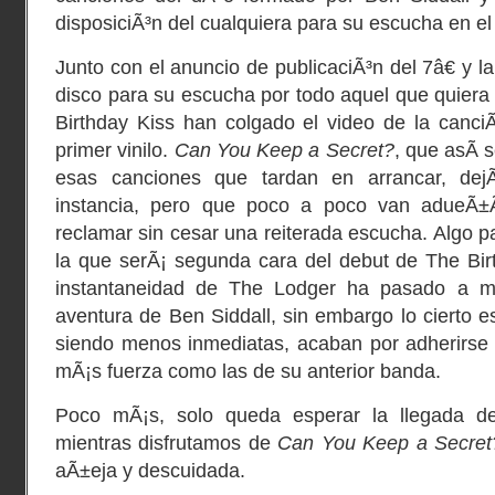
disposiciÃ³n del cualquiera para su escucha en e
Junto con el anuncio de publicaciÃ³n del 7â€ y l
disco para su escucha por todo aquel que quiera 
Birthday Kiss han colgado el video de la canciÃ
primer vinilo.
Can You Keep a Secret?
, que asÃ­ 
esas canciones que tardan en arrancar, dejÃ
instancia, pero que poco a poco van adueÃ±
reclamar sin cesar una reiterada escucha. Algo 
la que serÃ¡ segunda cara del debut de The Bir
instantaneidad de The Lodger ha pasado a m
aventura de Ben Siddall, sin embargo lo cierto e
siendo menos inmediatas, acaban por adherirse 
mÃ¡s fuerza como las de su anterior banda.
Poco mÃ¡s, solo queda esperar la llegada d
mientras disfrutamos de
Can You Keep a Secret
aÃ±eja y descuidada.