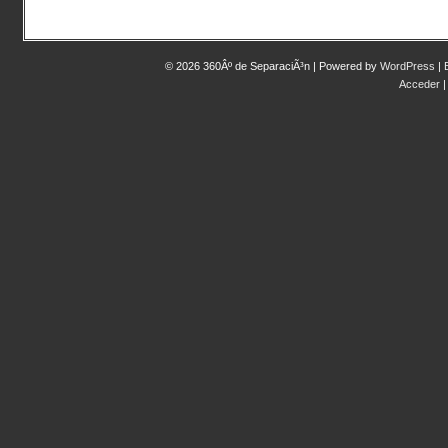
© 2026 360Âº de SeparaciÃ³n | Powered by
WordPress
|
Acceder
|