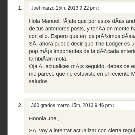
Joel
marzo 15th, 2013 9:22 pm
:
Hola Manuel, fÃ­jate que por estos dÃ­as an
de tus anteriores posts, y tenÃ­a en mente h
con ello. Espero que en los prÃ³ximos dÃ­as
SÃ­, ahora puedo decir que The Lodger es u
pop mÃ¡s importantes de la dÃ©cada anterio
tambiÃ©n mola.
OjalÃ¡ actualices mÃ¡s seguido, debes de 
me parece que no estuviste en el reciente 
saludos
360 grados
marzo 15th, 2013 9:46 pm
:
Hooola Joel,
SÃ­, voy a intentar actualizar con cierta reg