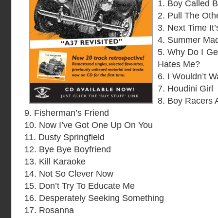
1. Boy Called 
2. Pull The Ot
3. Next Time It
4. Summer Mad
5. Why Do I Ge
Hates Me?
6. I Wouldn’t W
7. Houdini Girl
8. Boy Racers 
9. Fisherman’s Friend
10. Now I’ve Got One Up On You
11. Dusty Springfield
12. Bye Bye Boyfriend
13. Kill Karaoke
14. Not So Clever Now
15. Don’t Try To Educate Me
16. Desperately Seeking Something
17. Rosanna