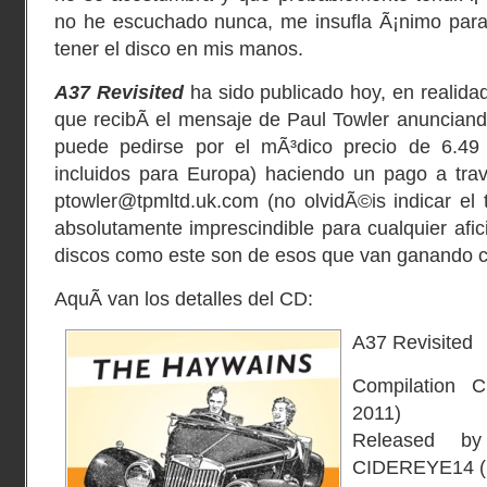
no he escuchado nunca, me insufla Ã¡nimo para 
tener el disco en mis manos.
A37 Revisited
ha sido publicado hoy, en realida
que recibÃ­ el mensaje de Paul Towler anunciando
puede pedirse por el mÃ³dico precio de 6.49 
incluidos para Europa) haciendo un pago a tra
ptowler@tpmltd.uk.com (no olvidÃ©is indicar el t
absolutamente imprescindible para cualquier afic
discos como este son de esos que van ganando 
AquÃ­ van los detalles del CD:
A37 Revisited
Compilation 
2011)
Released by
CIDEREYE14 (