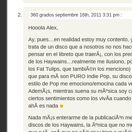
360 grados
septiembre 16th, 2011 3:31 pm
:
Hooola Alex,
Ay, pues…en realidad estoy muy contento, ya
trata de un disco que a nosotros no nos hace
pensar en el libreto que traerÃ¡, con los pr
de los Haywains…realmente me ilusiono, po
los Fat Tulips, que tambiÃ©n los menciono)
que para mÃ­ son PURO Indie Pop, su discog
estilo de Pop me emociono/emocina cada v
AdemÃ¡s, mientras suena su mÃºsica soy c
ciertos sentimientos como los vivÃ­a cuando
ahÃ­ es nada
Nada mÃ¡s enterarme de la publicaciÃ³n me 
discos de los Haywains, la Ãºnica que no 