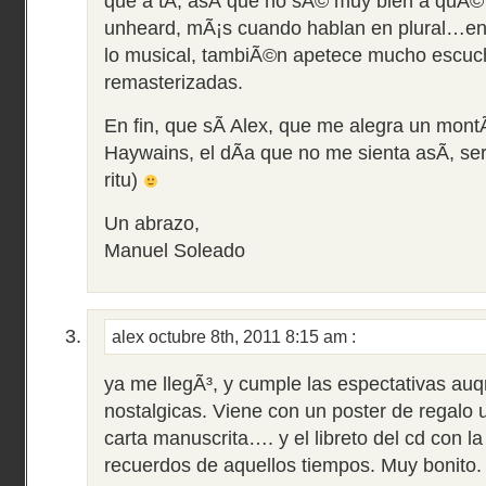
que a tÃ­, asÃ­ que no sÃ© muy bien a quÃ© 
unheard, mÃ¡s cuando hablan en plural…en 
lo musical, tambiÃ©n apetece mucho escuc
remasterizadas.
En fin, que sÃ­ Alex, que me alegra un montÃ
Haywains, el dÃ­a que no me sienta asÃ­, se
ritu)
Un abrazo,
Manuel Soleado
alex
octubre 8th, 2011 8:15 am
:
ya me llegÃ³, y cumple las espectativas au
nostalgicas. Viene con un poster de regalo 
carta manuscrita…. y el libreto del cd con la
recuerdos de aquellos tiempos. Muy bonito.