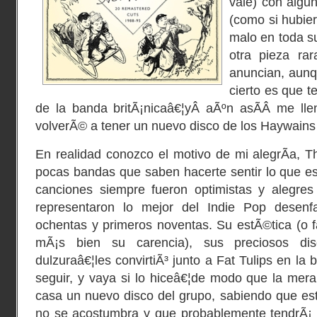
vale) con algu
(como si hubie
malo en toda s
otra pieza rar
anuncian, aunq
cierto es que t
de la banda britÃ¡nicaâ€¦yÂ aÃºn asÃ­Â me lle
volverÃ© a tener un nuevo disco de los Haywains
En realidad conozco el motivo de mi alegrÃ­a, 
pocas bandas que saben hacerte sentir lo que es 
canciones siempre fueron optimistas y alegre
representaron lo mejor del Indie Pop desenf
ochentas y primeros noventas. Su estÃ©tica (o fal
mÃ¡s bien su carencia), sus preciosos di
dulzuraâ€¦les convirtiÃ³ junto a Fat Tulips en la
seguir, y vaya si lo hiceâ€¦de modo que la mera 
casa un nuevo disco del grupo, sabiendo que es
no se acostumbra y que probablemente tendrÃ¡