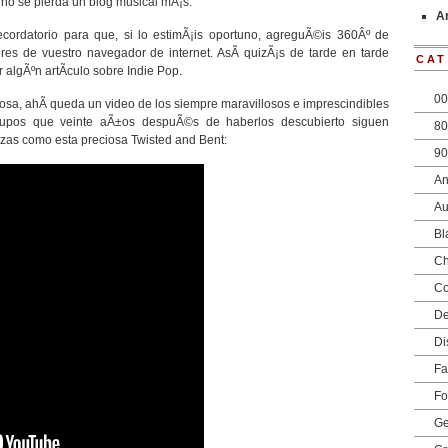
no se pierda un blog musical mÃ¡s.
Ar
cordatorio para que, si lo estimÃ¡is oportuno, agreguÃ©is 360Âº de
res de vuestro navegador de internet. AsÃ­ quizÃ¡s de tarde en tarde
CAT
 algÃºn artÃ­culo sobre Indie Pop.
00
osa, ahÃ­ queda un video de los siempre maravillosos e imprescindibles
rupos que veinte aÃ±os despuÃ©s de haberlos descubierto siguen
80
zas como esta preciosa Twisted and Bent:
90
An
Au
Bl
Ch
Co
D
Di
Fa
Fo
Ge