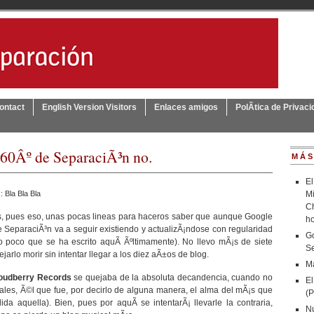
ontact
English Version Visitors
Enlaces amigos
PolÃ­tica de Privacid
360Âº de SeparaciÃ³n no.
MÁS
El
s:
Bla Bla Bla
Mi
Ch
ris, pues eso, unas pocas lineas para haceros saber que aunque Google
h
SeparaciÃ³n va a seguir existiendo y actualizÃ¡ndose con regularidad
Go
lo poco que se ha escrito aquÃ­ Ãºltimamente). No llevo mÃ¡s de siete
Se
jarlo morir sin intentar llegar a los diez aÃ±os de blog.
Ma
oudberry Records
se quejaba de la absoluta decandencia, cuando no
El
ales, Ã©l que fue, por decirlo de alguna manera, el alma del mÃ¡s que
(P
a aquella). Bien, pues por aquÃ­ se intentarÃ¡ llevarle la contraria,
N