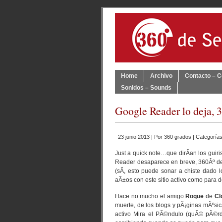
Home
Archivo
Contacto – C
Sonidos – Sounds
Google Reader lo deja, 
23 junio 2013 | Por
360 grados
| Categoría
Just a quick note…que dirÃ­an los gui
Reader desaparece en breve, 360Âº de 
(sÃ­, esto puede sonar a chiste dado 
aÃ±os con este sitio activo como para de
Hace no mucho el amigo
Roque
de
Cl
muerte, de los blogs y pÃ¡ginas mÃºsic
activo Mira el PÃ©ndulo (quÃ© pÃ©rdid