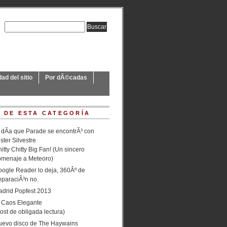
ad del sitio
Por dÃ©cadas
 DE ESTA CATEGORÍA
 dÃ­a que Parade se encontrÃ³ con
ster Silvestre
itty Chitty Big Fan! (Un sincero
omenaje a Meteoro)
ogle Reader lo deja, 360Âº de
paraciÃ³n no.
drid Popfest 2013
 Caos Elegante
ost de obligada lectura)
uevo disco de The Haywains