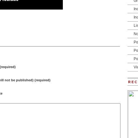
Gr
In
In
Li
No
Po
Po
O
Po
required)
Vi
will not be published) (required)
RE
te