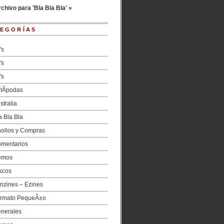
chivo para 'Bla Bla Bla' »
EGORÍAS
's
's
's
tÃ­podas
stralia
a Bla Bla
ollos y Compras
mentarios
emos
scos
nzines – Ezines
rmato PequeÃ±o
nerales