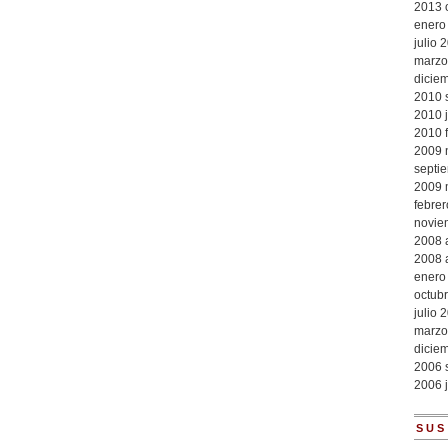
2013
enero
julio 
marzo
dicie
2010
2010
2010
2009
septi
2009
febre
novie
2008
2008
enero
octub
julio 
marzo
dicie
2006
2006
SUS