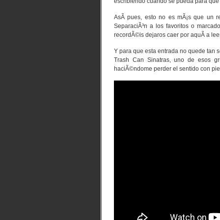
escribiendo cuando se pueda para que 
AsÃ­ pues, esto no es mÃ¡s que un re
SeparaciÃ³n a los favoritos o marcado
recordÃ©is dejaros caer por aquÃ­ a leer
Y para que esta entrada no quede tan s
Trash Can Sinatras, uno de esos g
haciÃ©ndome perder el sentido con pie