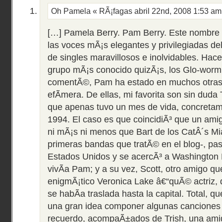
Oh Pamela « RÃ¡fagas
abril 22nd, 2008 1:53 a
[…] Pamela Berry. Pam Berry. Este nombre
las voces mÃ¡s elegantes y privilegiadas de
de singles maravillosos e inolvidables. Ha
grupo mÃ¡s conocido quizÃ¡s, los Glo-worm
comentÃ©, Pam ha estado en muchos otras 
efÃ­mera. De ellas, mi favorita son sin duda
que apenas tuvo un mes de vida, concreta
1994. El caso es que coincidiÃ³ que un ami
ni mÃ¡s ni menos que Bart de los CatÂ´s M
primeras bandas que tratÃ© en el blog-, pas
Estados Unidos y se acercÃ³ a Washington
vivÃ­a Pam; y a su vez, Scott, otro amigo qu
enigmÃ¡tico Veronica Lake â€“quÃ© actriz
se habÃ­a traslada hasta la capital. Total, 
una gran idea componer algunas canciones
recuerdo, acompaÃ±ados de Trish, una ami