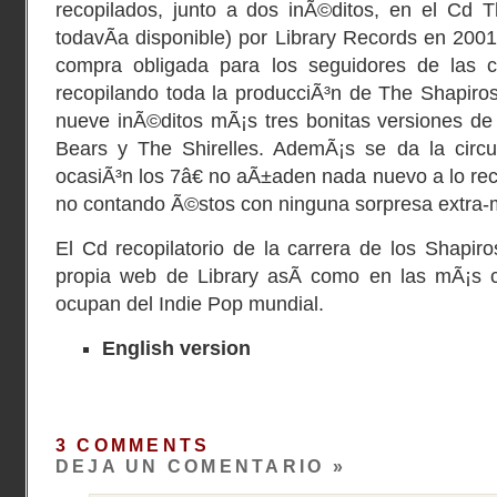
recopilados, junto a dos inÃ©ditos, en el Cd T
todavÃ­a disponible) por Library Records en 2001
compra obligada para los seguidores de las 
recopilando toda la producciÃ³n de The Shapiros
nueve inÃ©ditos mÃ¡s tres bonitas versiones d
Bears
y
The Shirelles
. AdemÃ¡s se da la circ
ocasiÃ³n los 7â€ no aÃ±aden nada nuevo a lo reco
no contando Ã©stos con ninguna sorpresa extra-mu
El Cd recopilatorio de la carrera de los Shapiro
propia web de Library asÃ­ como en las mÃ¡s 
ocupan del Indie Pop mundial.
English version
3 COMMENTS
DEJA UN COMENTARIO »