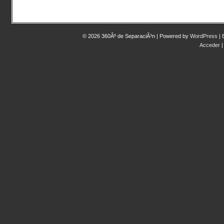
© 2026 360Âº de SeparaciÃ³n | Powered by
WordPress
|
Acceder
|