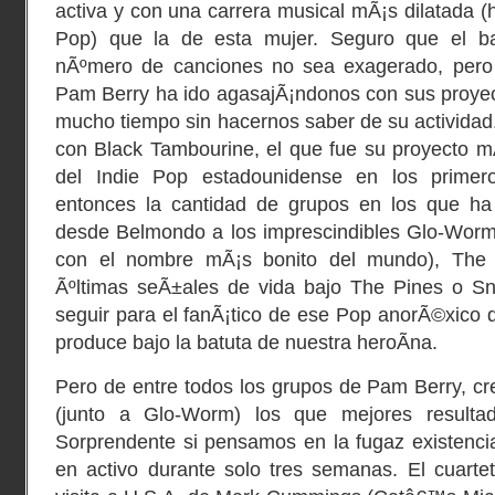
activa y con una carrera musical mÃ¡s dilatada (
Pop) que la de esta mujer. Seguro que el ba
nÃºmero de canciones no sea exagerado, pero
Pam Berry ha ido agasajÃ¡ndonos con sus proyec
mucho tiempo sin hacernos saber de su actividad.
con
Black Tambourine
, el que fue su proyecto m
del Indie Pop estadounidense en los prime
entonces la cantidad de grupos en los que ha p
desde
Belmondo
a los imprescindibles
Glo-Wor
con el nombre mÃ¡s bonito del mundo),
The
Ãºltimas seÃ±ales de vida bajo
The Pines
o Sn
seguir para el fanÃ¡tico de ese Pop anorÃ©xico 
produce bajo la batuta de nuestra heroÃ­na.
Pero de entre todos los grupos de Pam Berry, c
(junto a Glo-Worm) los que mejores resultad
Sorprendente si pensamos en la fugaz existenci
en activo durante solo tres semanas. El cuarte