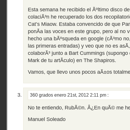
Esta semana he recibido el Ãºltimo disco de
colaciÃ³n he recuperado los dos recopilator
Cat’s Miaow. Estaba convencido de que Pam
ponÃ­a las voces en este grupo, pero al no v
hecho una bÃºsqueda en google (cÃ³mo no, 
las primeras entradas) y veo que no es asÃ­,
colaborÃ³ junto a Bart Cummings (supongo q
Mark de tu artÃ­culo) en The Shapiros.
Vamos, que llevo unos pocos aÃ±os totalmen
360 grados
enero 21st, 2012 2:11 pm
:
No te entiendo, RubÃ©n. Â¿En quÃ© me h
Manuel Soleado