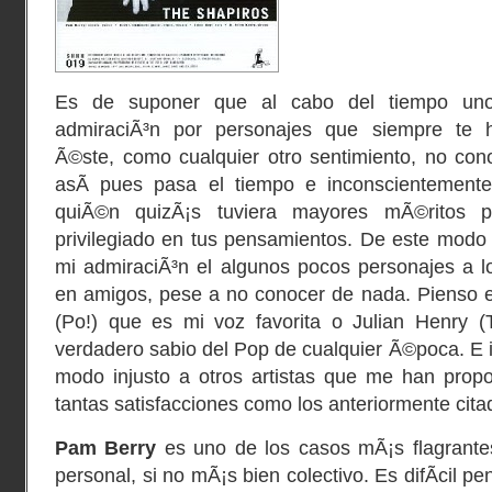
Es de suponer que al cabo del tiempo uno 
admiraciÃ³n por personajes que siempre te
Ã©ste, como cualquier otro sentimiento, no con
asÃ­ pues pasa el tiempo e inconscientement
quiÃ©n quizÃ¡s tuviera mayores mÃ©ritos 
privilegiado en tus pensamientos. De este modo
mi admiraciÃ³n el algunos pocos personajes a l
en amigos, pese a no conocer de nada. Pienso
(Po!)
que es mi voz favorita o
Julian Henry (
verdadero sabio del Pop de cualquier Ã©poca. E 
modo injusto a otros artistas que me han prop
tantas satisfacciones como los anteriormente cita
Pam Berry
es uno de los casos mÃ¡s flagrantes
personal, si no mÃ¡s bien colectivo. Es difÃ­cil 