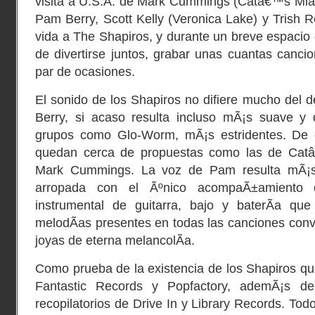
visita a U.S.A. de Mark Cummings (
Catâ€™s Mi
Pam Berry, Scott Kelly (Veronica Lake) y Trish R
vida a The Shapiros, y durante un breve espacio 
de divertirse juntos, grabar unas cuantas canci
par de ocasiones.
El sonido de los Shapiros no difiere mucho del 
Berry, si acaso resulta incluso mÃ¡s suave y 
grupos como Glo-Worm, mÃ¡s estridentes. De
quedan cerca de propuestas como las de Cat
Mark Cummings. La voz de Pam resulta mÃ¡s
arropada con el Ãºnico acompaÃ±amiento d
instrumental de guitarra, bajo y baterÃ­a qu
melodÃ­as presentes en todas las canciones conv
joyas de eterna melancolÃ­a.
Como prueba de la existencia de los Shapiros qu
Fantastic Records
y Popfactory, ademÃ¡s de
recopilatorios de
Drive In
y
Library Records
. Tod