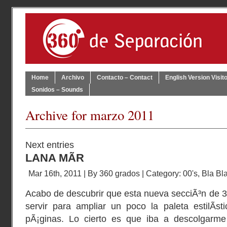
Home
Archivo
Contacto – Contact
English Version Visit
Sonidos – Sounds
Archive for marzo 2011
Next entries
LANA MÃR
Mar 16th, 2011 | By
360 grados
| Category:
00's
,
Bla Bl
Acabo de descubrir que esta nueva secciÃ³n de 
servir para ampliar un poco la paleta estilÃ­s
pÃ¡ginas. Lo cierto es que iba a descolgarme