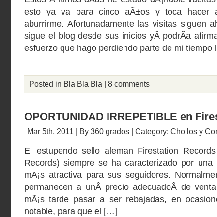
esto ya va para cinco aÃ±os y toca hacer 
aburrirme. Afortunadamente las visitas siguen ah
sigue el blog desde sus inicios yÂ podrÃ­a afirm
esfuerzo que hago perdiendo parte de mi tiempo li
Posted in
Bla Bla Bla
|
8 comments
OPORTUNIDAD IRREPETIBLE en Fires
Mar 5th, 2011 | By
360 grados
| Category:
Chollos y Co
El estupendo sello aleman Firestation Records 
Records) siempre se ha caracterizado por una p
mÃ¡s atractiva para sus seguidores. Normalme
permanecen a unÂ precio adecuadoÂ de venta 
mÃ¡s tarde pasar a ser rebajadas, en ocasi
notable, para que el […]