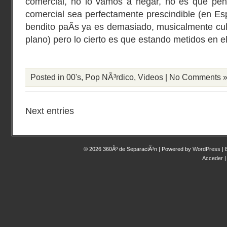
comercial, no lo vamos a negar, no es que pe
comercial sea perfectamente prescindible (en Esp
bendito paÃ­s ya es demasiado, musicalmente cu
plano) pero lo cierto es que estando metidos en e
Posted in
00's
,
Pop NÃ³rdico
,
Videos
|
No Comments 
Next entries
© 2026 360Âº de SeparaciÃ³n | Powered by
WordPress
|
Acceder
|