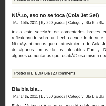
NiÃ±o, eso no se toca (Cola Jet Set)
Mar 15th, 2011 | By
360 grados
| Category:
Bla Bla Bla
Inicio esta secciÃ³n de comentarios breves 
reflexionando sobre un hecho acaecido durante 
Ni mÃ¡s ni menos que el atrevimiento de Cola J
de algunos temas de los intocables Family. D
algunos comentarios que recabÃ© esa misma noc
Posted in
Bla Bla Bla
|
23 comments
Bla bla bla…
Mar 14th, 2011 | By
360 grados
| Category:
Bla Bla Bla
Estos Ãºltimos dÃ­as he estado dÃ¡ndole vuelta