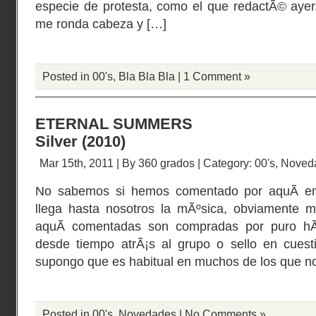
especie de protesta, como el que redactÃ© ayer
me ronda cabeza y […]
Posted in
00's
,
Bla Bla Bla
|
1 Comment »
ETERNAL SUMMERS
Silver (2010)
Mar 15th, 2011 | By
360 grados
| Category:
00's
,
Noved
No sabemos si hemos comentado por aquÃ­ en
llega hasta nosotros la mÃºsica, obviamente m
aquÃ­ comentadas son compradas por puro hÃ¡
desde tiempo atrÃ¡s al grupo o sello en cuest
supongo que es habitual en muchos de los que n
Posted in
00's
,
Novedades
|
No Comments »