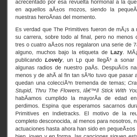
acrecentado por esa revuelta hormonal a la qu
en aquellos aÃ±os mozos, siendo la peque
nuestras heroÃ­nas del momento.
Es verdad que The Primitives fueron de mÃ¡s a 
su carrera, sobre todo al final, pero no menos c
tres o cuatro aÃ±os nos regalaron una serie de 7â
alguno, muchos bajo la etiqueta de
Lazy
. MÃ
publicando
Lovely
, un Lp que llegÃ³ a sonar 
algunas radios de nuestro paÃ­s. DespuÃ©s na
menos y de ahÃ­ al fin tan sÃ³lo tuvo que pasar 
quedan una colecciÃ³n tremenda de temas;
Cra
Stupid
,
Thru The Flowers
,
Iâ€™ll Stick With Yo
habÃ­amos cumplido la mayorÃ­a de edad en 
perdimos. Espina que esperamos sacarnos dura
Primitives en Indietracks. El motivo de la r
completo desconocida, al menos para nosotros, 
actuaciones hasta ahora han sido en pequeÃ±os l
bien, joven y en forma, las canciones siguen es