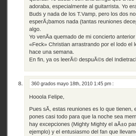
adoraba, especialmente al guitarrista. Yo er
Buds y nada de los T.Vamp, pero los dos no
esperÃ¡bamos nada (tantas reuniones dece
algo.
Yo venÃ­a quemado de mi concierto anterior
«Feck» Christian arrastrando por el lodo e
hace una semana.
En fin, ya os leerÃ© despuÃ©s del Indietrac
360 grados
mayo 18th, 2010 1:45 pm
:
Hooola Felipe,
Pues sÃ­, estas reuniones es lo que tienen,
pones casi todo para que la noche sea mem
hay excepciones (Mighty Mighty el aÃ±o pas
ejemplo) y el entusiasmo del fan que llevamo