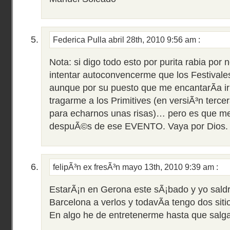
Federica Pulla
abril 28th, 2010 9:56 am
:
Nota: si digo todo esto por purita rabia por n
intentar autoconvencerme que los Festivale
aunque por su puesto que me encantarÃ­a ir 
tragarme a los Primitives (en versiÃ³n terc
para echarnos unas risas)… pero es que me
despuÃ©s de ese EVENTO. Vaya por Dios.
felipÃ³n ex fresÃ³n
mayo 13th, 2010 9:39 am
:
EstarÃ¡n en Gerona este sÃ¡bado y yo sald
Barcelona a verlos y todavÃ­a tengo dos siti
En algo he de entretenerme hasta que salga 