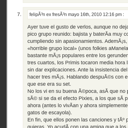
felipÃ³n ex fresÃ³n
mayo 16th, 2010 12:16 pm
:
Ayer tuve el gusto de verlos, aunque no dej
pico grupo reunido: bajista y baterÃ­a muy c
cumpliendo sin apasionamientos. AdemÃ¡s, 
«horrible grupo local» (unos folkies aManel
bastante mÃ¡s populares entre los gerunden
tres cuartos, los Primis tocaron media hora
sin dar explicaciones. Ante la insistencia del
hacer tres mÃ¡s. Hablando despuÃ©s con el
que ese era su set.
No los vi en su buena Ã©poca, asÃ­ que no
sÃ© si se da el efecto Pixies, a los que sÃ­
ahora (antes lo vivÃ­an y ahora simplement
gatos de escayola).
En fin, que ellos ponen las canciones y tÃº 
quieras. Yo acudÃ­ con una amiga que a los