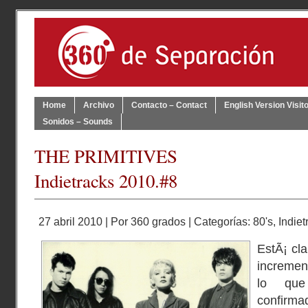
Home
Archivo
Contacto – Contact
English Version Visit
Sonidos – Sounds
THE PRIMITIVES
Indietracks 2010.#8
27 abril 2010 | Por
360 grados
| Categorías:
80's
,
Indiet
EstÃ¡ cl
incremen
lo que
confirm