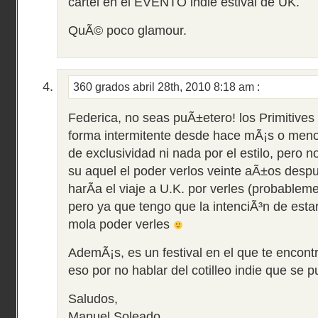
cartel en el EVENTO indie estival de UK.
QuÃ© poco glamour.
360 grados
abril 28th, 2010 8:18 am
:
Federica, no seas puÃ±etero! los Primitives
forma intermitente desde hace mÃ¡s o men
de exclusividad ni nada por el estilo, pero 
su aquel el poder verlos veinte aÃ±os des
harÃ­a el viaje a U.K. por verles (probableme
pero ya que tengo que la intenciÃ³n de estar
mola poder verles
AdemÃ¡s, es un festival en el que te encont
eso por no hablar del cotilleo indie que se
Saludos,
Manuel Soleado