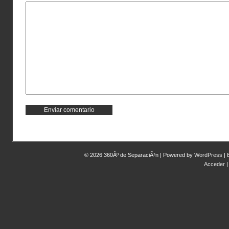
© 2026 360Âº de SeparaciÃ³n | Powered by
WordPress
|
Acceder
|