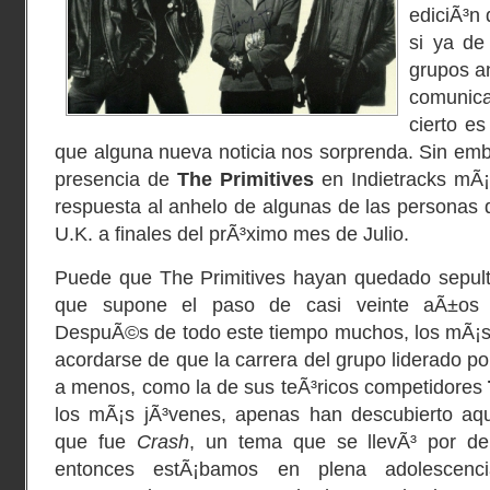
ediciÃ³n
si ya de
grupos a
comunica
cierto e
que alguna nueva noticia nos sorprenda. Sin emb
presencia de
The Primitives
en Indietracks mÃ
respuesta al anhelo de algunas de las personas
U.K. a finales del prÃ³ximo mes de Julio.
Puede que The Primitives hayan quedado sepult
que supone el paso de casi veinte aÃ±os d
DespuÃ©s de todo este tiempo muchos, los mÃ¡s 
acordarse de que la carrera del grupo liderado p
a menos, como la de sus teÃ³ricos competidores
los mÃ¡s jÃ³venes, apenas han descubierto aque
que fue
Crash
, un tema que se llevÃ³ por d
entonces estÃ¡bamos en plena adolescen