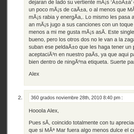
dejaran de lado su vertiente mÃ¡s ‘Ã±oÃ±a’
un poco mÃ¡s de caÃ±a, o al menos que M
mÃ¡s rabia y energÃ­a,. Lo mismo les pasa 
an mÃ¡s jugo a sus canciones con un toque 
menos a mi me gusta mÃ¡s asÃ­. Este singl
bueno, pero los otros dos no le van a la za
suban ese peldaÃ±o que les haga tener un
aceptaciÃ³n en nuestro paÃ­s, ya que aqui 
bien dentro de ningÃºna etiqueta. Suerte pa
Alex
360 grados
noviembre 28th, 2010 8:40 pm
:
Hooola Alex,
Pues sÃ­, coincido totalmente con tu aprecia
que si MÂª Mar fuera algo menos dulce el 