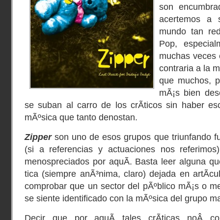
son encumbrad
acertemos a 
mundo tan red
Pop, especial
muchas veces e
contraria a la
que muchos, p
mÃ¡s bien desc
se suban al carro de los crÃ­ticos sin haber e
mÃºsica que tanto denostan.
Zipper
son uno de esos grupos que triunfando fu
(si a referencias y actuaciones nos referimos
menospreciados por aquÃ­. Basta leer alguna qu
tica (siempre anÃ³nima, claro) dejada en artÃ­c
comprobar que un sector del pÃºblico mÃ¡s o me
se siente identificado con la mÃºsica del grupo m
Decir que por aquÃ­ tales crÃ­ticas noÂ 