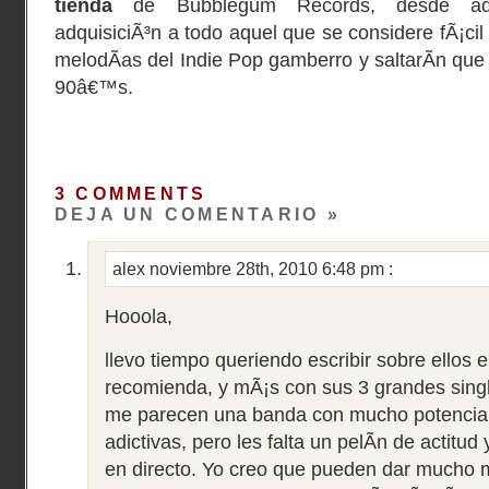
tienda
de Bubblegum Records, desde a
adquisiciÃ³n a todo aquel que se considere fÃ¡cil
melodÃ­as del Indie Pop gamberro y saltarÃ­n que
90â€™s.
3 COMMENTS
DEJA UN COMENTARIO »
alex
noviembre 28th, 2010 6:48 pm
:
Hooola,
llevo tiempo queriendo escribir sobre ellos 
recomienda, y mÃ¡s con sus 3 grandes singl
me parecen una banda con mucho potencial
adictivas, pero les falta un pelÃ­n de actitud
en directo. Yo creo que pueden dar mucho m