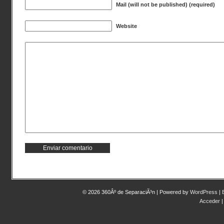
Mail (will not be published) (required)
Website
© 2026 360Âº de SeparaciÃ³n | Powered by
WordPress
|
Acceder
|