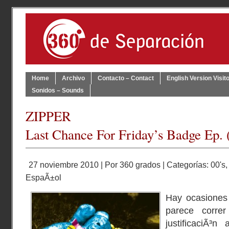
Home
Archivo
Contacto – Contact
English Version Visit
Sonidos – Sounds
ZIPPER
Last Chance For Friday’s Badge Ep. 
27 noviembre 2010 | Por
360 grados
| Categorías:
00's
EspaÃ±ol
Hay ocasiones
parece corre
justificaciÃ³n