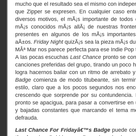
mucho que el resultado sea el mismo con indepen
que Zipper se expresen. En cualquier caso ent
diversos motivos, el mÃ¡s importante de todos
mÃ¡s conocidos mÃ¡s allÃ¡ de nuestras fronte
presentes en algunos de los mÃ¡s importantes
aÃ±os.
Friday Night
quizÃ¡s sea la pieza mÃ¡s dul
MÂª Mar nos parece perfecta para ese Indie Pop t
A las pocas escuchas
Last Chance
pronto se con
canciones preferidas del grupo, tirando un poco 
logra hacernos bailar con un ritmo de arrebato y
Badge
comienza de modo titubeante, sin termi
estilo, claro que a los pocos segundos nos en
crescendo que sorprende por su contundencia.
pronto se apacigua, para pasar a convertirse en
y bajadas constantes que marcando el tema me
defrauda.
Last Chance For Fridayâ€™s Badge
puede con