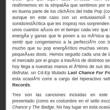
reafirmemos en la simpatÃ­a que sentimos por es
en buena parte de los clichÃ©s del Indie Pop (co
aunque en este caso con un entusiasmoÂ so
sonido/estÃ©tica que les inspira) nos sorprende
unos cuantos aÃ±os en el tiempo cada vez que l
energÃ­a y ganas que le ponen a su mÃºsica 
sentir que congeniamos a la perfecciÃ³n con l
mucho que su pop energÃ©tico muchas veces h
pequeÃ±as dosis. Hemos seguido cada una de la
el mercado por el grupo a travÃ©s de distintos sel
hoy llega a nuestras manos el Ãºltimo de sus d
disfrutar, un Cd-Ep titulado
Last Chance For F
esta ocasiÃ³n corre a cargo del hiperactivo s
Records
.
Tres son las canciones incluidas en este
presentado (como es costumbre en el sello es
Chance
y
The Badge
. No hay lugar en esta ocasi