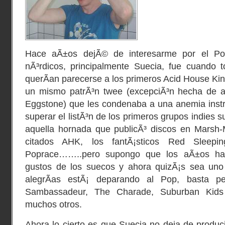
Hace aÃ±os dejÃ© de interesarme por el Po
nÃ³rdicos, principalmente Suecia, fue cuando t
querÃ­an parecerse a los primeros
Acid House Ki
un mismo patrÃ³n twee (excepciÃ³n hecha de
Eggstone
) que les condenaba a una anemia inst
superar el listÃ³n de los primeros grupos indies 
aquella hornada que publicÃ³ discos en
Marsh-
citados AHK, los fantÃ¡sticos
Red Sleepin
Poprace
……..pero supongo que los aÃ±os han
gustos de los suecos y ahora quizÃ¡s sea uno
alegrÃ­as estÃ¡ deparando al Pop, basta 
Sambassadeur
,
The Charade
,
Suburban Kids
muchos otros.
Ahora lo cierto es que Suecia no deja de produ