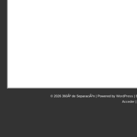
© 2026 360Âº de SeparaciÃ³n | Powered by
WordPress
|
Acceder
|