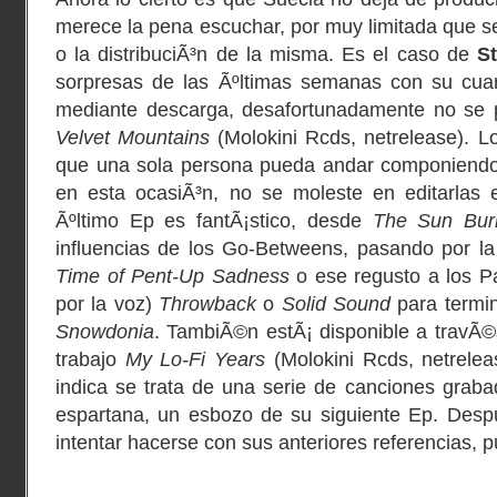
merece la pena escuchar, por muy limitada que s
o la distribuciÃ³n de la misma. Es el caso de
S
sorpresas de las Ãºltimas semanas con su cuart
mediante descarga, desafortunadamente no se p
Velvet Mountains
(
Molokini Rcds
, netrelease). 
que una sola persona pueda andar componiendo
en esta ocasiÃ³n, no se moleste en editarlas 
Ãºltimo Ep es fantÃ¡stico, desde
The Sun Bur
influencias de los
Go-Betweens
, pasando por la
Time of Pent-Up Sadness
o ese regusto a los
P
por la voz)
Throwback
o
Solid Sound
para termin
Snowdonia
. TambiÃ©n estÃ¡ disponible a travÃ©
trabajo
My Lo-Fi Years
(Molokini Rcds, netrele
indica se trata de una serie de canciones gra
espartana, un esbozo de su siguiente Ep. Des
intentar hacerse con sus anteriores referencias, p